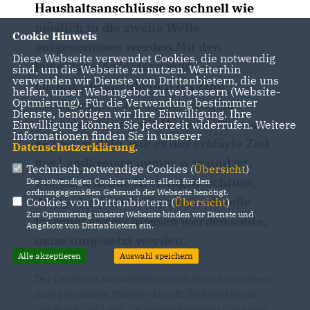
Haushaltsanschlüsse so schnell wie
möglich in die zweite Welle
Cookie Hinweis
aufgenommen werden.Mit den
Diese Webseite verwendet Cookies, die notwendig
jeweiligen Anbietern sind
sind, um die Webseite zu nutzen. Weiterhin
verwenden wir Dienste von Drittanbietern, die uns
Lösungsmöglichkeiten für eine
helfen, unser Webangebot zu verbessern (Website-
Optmierung). Für die Verwendung bestimmter
annähernd 100%-Versorgung im
Dienste, benötigen wir Ihre Einwilligung. Ihre
gesamten Landkreis Hameln- Pyrmont
Einwilligung können Sie jederzeit widerrufen. Weitere
Informationen finden Sie in unserer
zu verhandeln, wie es das erklärte Ziel
Datenschutzerklärung
.
des Landkreises immer war und ist.
Technisch notwendige Cookies (
Übersicht
)
Der bestehende Kreistagsbeschluss,
Die notwendigen Cookies werden allein für den
ordnungsgemäßen Gebrauch der Webseite benötigt.
dass jeder Haushalt an das schnelle
Cookies von Drittanbietern (
Übersicht
)
Zur Optimierung unserer Webseite binden wir Dienste und
Internet angeschlossen werden sollte,
Angebote von Drittanbietern ein.
muss umgesetzt werden.
Alle akzeptieren
Auswahl speichern
Der Landkreis soll weiterhin auch darauf hinwirken,
dass gesetzliche Hürden wie z.B. 30M/bit-Grenze
von Bund und Land ausgeräumt werden und somit