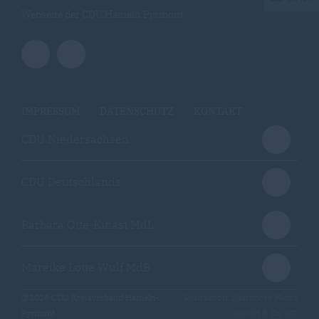
Webseite der CDU Hameln Pyrmont
IMPRESSUM
DATENSCHUTZ
KONTAKT
CDU Niedersachsen
CDU Deutschlands
Barbara Otte-Kinast MdL
Mareike Lotte Wulf MdB
@2026 CDU Kreisverband Hameln-
Realisation: Sharkness Media
Pyrmont
GmbH & Co. KG